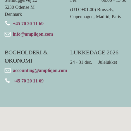
Stenhuggervej 22
Fre.
08.00 - 15.30
5230 Odense M
(UTC+01:00) Brussels,
Denmark
Copenhagen, Madrid, Paris
+45 70 20 11 69
info@ampliqon.com
BOGHOLDERI &
LUKKEDAGE 2026
ØKONOMI
24 - 31 dec.
Julelukket
accounting@ampliqon.com
+45 70 20 11 69